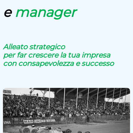
e
manager
Alleato strategico
per far crescere la tua impresa
con consapevolezza e successo